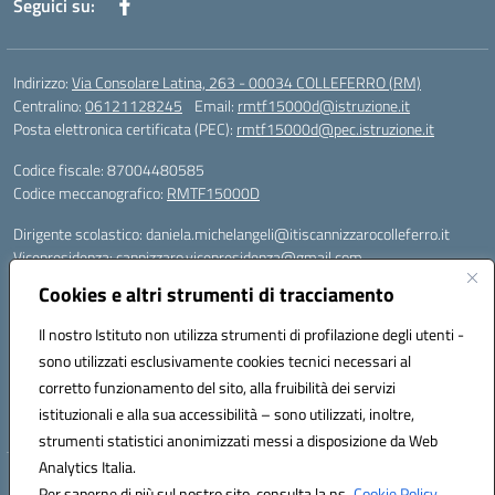
Seguici su:
Indirizzo:
Via Consolare Latina, 263 - 00034 COLLEFERRO (RM)
Centralino:
06121128245
Email:
rmtf15000d@istruzione.it
Posta elettronica certificata (PEC):
rmtf15000d@pec.istruzione.it
Codice fiscale: 87004480585
Codice meccanografico:
RMTF15000D
Dirigente scolastico: daniela.michelangeli@itiscannizzarocolleferro.it
Vicepresidenza: cannizzaro.vicepresidenza@gmail.com
Orientamento: orientamento@itiscannizzarocolleferro.it
Cookies e altri strumenti di tracciamento
//
Supporto piattaforme DDI (creazione account e rigenerazione credenziali)
Il nostro Istituto non utilizza strumenti di profilazione degli utenti -
Google Workspace (Classroom) :
sono utilizzati esclusivamente cookies tecnici necessari al
supporto_gsuite@itiscannizzarocolleferro.it
corretto funzionamento del sito, alla fruibilità dei servizi
Microsoft Office 365 (Teams):
istituzionali e alla sua accessibilità – sono utilizzati, inoltre,
supporto_office365@cannizzaro.onmicrosoft.com
strumenti statistici anonimizzati messi a disposizione da Web
Analytics Italia.
Hosting & Powered by 3D Solution S.r.l.
Per saperne di più sul nostro sito, consulta la ns.
Cookie Policy