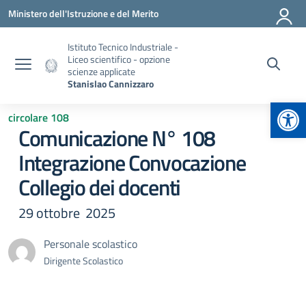
Vai ai contenuti
Vai al menu di navigazione
Vai al footer
Ministero dell'Istruzione e del Merito
Istituto Tecnico Industriale -
Liceo scientifico - opzione
scienze applicate
Stanislao Cannizzaro
Apr
circolare 108
Comunicazione N° 108
Integrazione Convocazione
Collegio dei docenti
29 ottobre 2025
Personale scolastico
Dirigente Scolastico