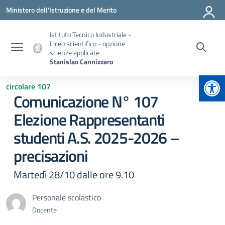
Vai ai contenuti
Vai al menu di navigazione
Vai al footer
Ministero dell'Istruzione e del Merito
Istituto Tecnico Industriale -
Liceo scientifico - opzione
scienze applicate
Stanislao Cannizzaro
Apr
circolare 107
Comunicazione N° 107
Elezione Rappresentanti
studenti A.S. 2025-2026 –
precisazioni
Martedì 28/10 dalle ore 9.10
Personale scolastico
Docente