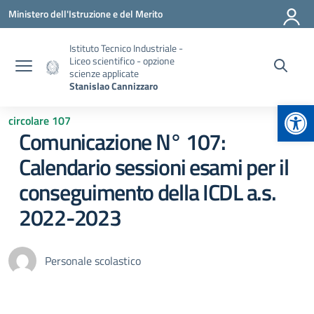
Vai ai contenuti
Vai al menu di navigazione
Vai al footer
Ministero dell'Istruzione e del Merito
Istituto Tecnico Industriale -
Liceo scientifico - opzione
scienze applicate
Stanislao Cannizzaro
Apr
circolare 107
Comunicazione N° 107:
Calendario sessioni esami per il
conseguimento della ICDL a.s.
2022-2023
Personale scolastico