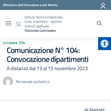
Vai ai contenuti
Vai al menu di navigazione
Vai al footer
Ministero dell'Istruzione e del Merito
Istituto Tecnico Industriale -
Liceo scientifico - opzione
scienze applicate
Stanislao Cannizzaro
Apr
circolare 104
Comunicazione N° 104:
Convocazione dipartimenti
A distanza dal 13 al 15 novembre 2023
Personale scolastico
Ai Docenti