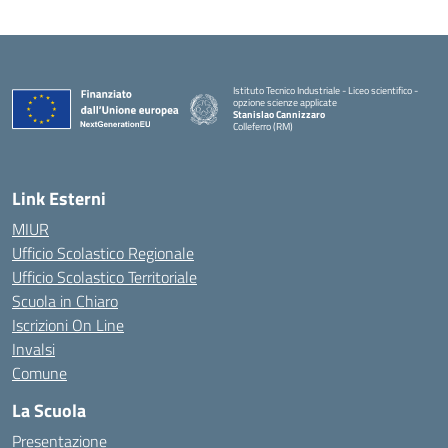
Istituto Tecnico Industriale - Liceo scientifico -
opzione scienze applicate
Stanislao Cannizzaro
Colleferro (RM)
— Visita la pagina iniziale della scuola
Link Esterni
MIUR
Ufficio Scolastico Regionale
Ufficio Scolastico Territoriale
Scuola in Chiaro
Iscrizioni On Line
Invalsi
Comune
La Scuola
Presentazione