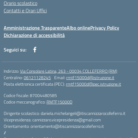
Orario scolastico
Contatti e Orari Uffici
Amministrazione Trasparente
Albo online
Privacy Policy
Dichiarazione di accessibilità
Seguici su:
Indirizzo:
Via Consolare Latina, 263 - 00034 COLLEFERRO (RM)
Centralino:
06121128245
Email:
rmtf15000d@istruzione.it
Posta elettronica certificata (PEC):
rmtf15000d@pec.istruzione.it
Codice fiscale: 87004480585
Codice meccanografico:
RMTF15000D
Dirigente scolastico: daniela.michelangeli@itiscannizzarocolleferro.it
Vicepresidenza: cannizzaro.vicepresidenza@gmail.com
Orientamento: orientamento@itiscannizzarocolleferro.it
//