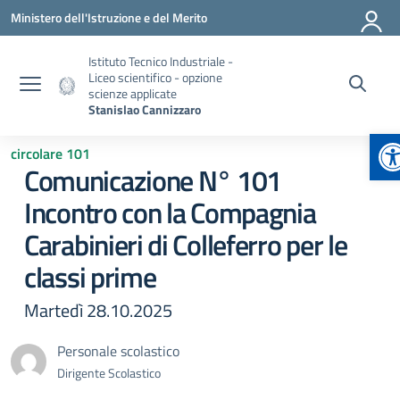
Vai ai contenuti
Vai al menu di navigazione
Vai al footer
Ministero dell'Istruzione e del Merito
Istituto Tecnico Industriale -
Liceo scientifico - opzione
scienze applicate
Stanislao Cannizzaro
A
circolare 101
Comunicazione N° 101
Incontro con la Compagnia
Carabinieri di Colleferro per le
classi prime
Martedì 28.10.2025
Personale scolastico
Dirigente Scolastico