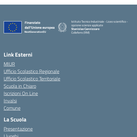
Istituto Tecnico Industriale - Liceo scientifico -
opzione scienze applicate
Stanislao Cannizzaro
Colleferro (RM)
— Visita la pagina iniziale della scuola
Link Esterni
MIUR
Ufficio Scolastico Regionale
Ufficio Scolastico Territoriale
Scuola in Chiaro
Iscrizioni On Line
Invalsi
Comune
La Scuola
Presentazione
I luoghi