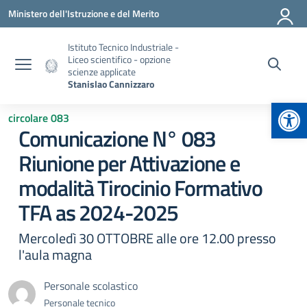
Vai ai contenuti
Vai al menu di navigazione
Vai al footer
Ministero dell'Istruzione e del Merito
Istituto Tecnico Industriale -
Liceo scientifico - opzione
scienze applicate
Stanislao Cannizzaro
Apr
circolare 083
Comunicazione N° 083
Riunione per Attivazione e
modalità Tirocinio Formativo
TFA as 2024-2025
Mercoledì 30 OTTOBRE alle ore 12.00 presso
l'aula magna
Personale scolastico
Personale tecnico