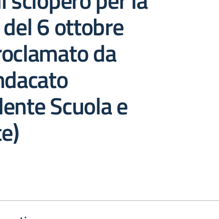
i sciopero per la
 del 6 ottobre
roclamato da
ndacato
ente Scuola e
e)