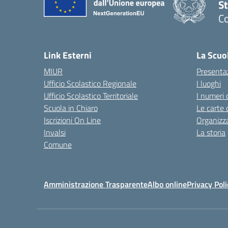
S
Co
— 
Link Esterni
La Scuo
MIUR
Presenta
Ufficio Scolastico Regionale
I luoghi
Ufficio Scolastico Territoriale
I numeri 
Scuola in Chiaro
Le carte 
Iscrizioni On Line
Organizz
Invalsi
La storia
Comune
Amministrazione Trasparente
Albo online
Privacy Poli