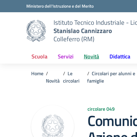
Vai ai contenuti
Vai al menu di navigazione
Vai al footer
Ministero dell'Istruzione e del Merito
Istituto Tecnico Industriale - L
Stanislao Cannizzaro
Colleferro (RM)
Scuola
Servizi
Novità
Didattica
Home
Le
Circolari per alunni e
Novità
circolari
famiglie
circolare 049
Comunic