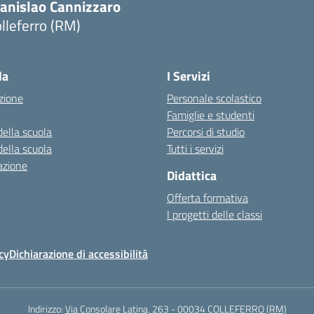
tanislao Cannizzaro
lleferro (RM)
Visita la pagina iniziale della scuola
la
I Servizi
zione
Personale scolastico
Famiglie e studenti
della scuola
Percorsi di studio
della scuola
Tutti i servizi
azione
Didattica
Offerta formativa
I progetti delle classi
cy
Dichiarazione di accessibilità
Indirizzo:
Via Consolare Latina, 263 - 00034 COLLEFERRO (RM)