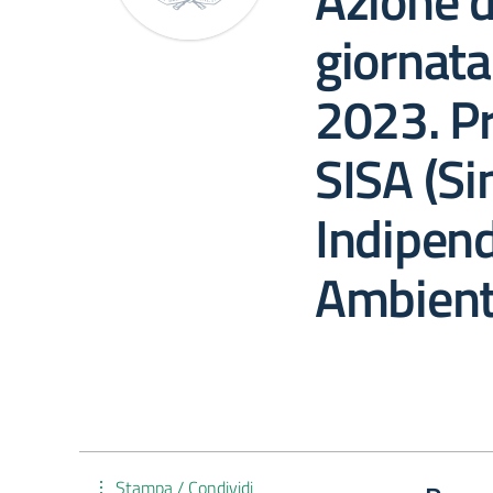
Azione d
giornata
2023. P
SISA (Si
Indipend
Ambient
Stampa / Condividi