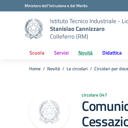
Vai ai contenuti
Vai al menu di navigazione
Vai al footer
Ministero dell'Istruzione e del Merito
Istituto Tecnico Industriale - L
Stanislao Cannizzaro
Colleferro (RM)
Scuola
Servizi
Novità
Didattica
Home
Novità
Le circolari
Circolari per doc
circolare 047
Comunic
Cessazio