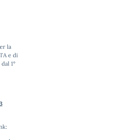
er la
TA e di
 dal 1°
3
nk: