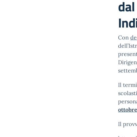
dal
Ind
Con
de
dell’Is
present
Dirigen
settem
Il term
scolast
person
ottobre
Il prov