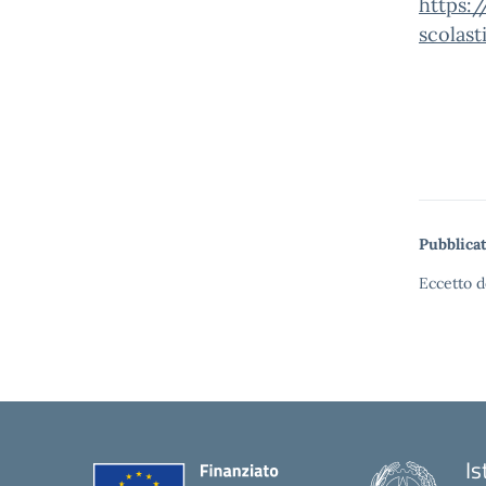
https:/
scolas
Pubblicat
Eccetto d
Is