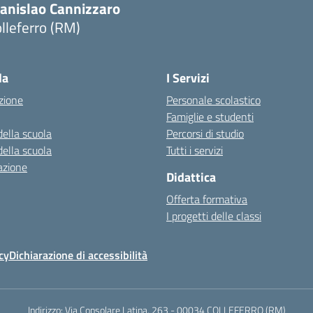
tanislao Cannizzaro
lleferro (RM)
Visita la pagina iniziale della scuola
la
I Servizi
zione
Personale scolastico
Famiglie e studenti
della scuola
Percorsi di studio
della scuola
Tutti i servizi
azione
Didattica
Offerta formativa
I progetti delle classi
cy
Dichiarazione di accessibilità
Indirizzo:
Via Consolare Latina, 263 - 00034 COLLEFERRO (RM)