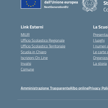
S
Co
— 
Link Esterni
La Scuo
MIUR
Presenta
Ufficio Scolastico Regionale
I luoghi
Ufficio Scolastico Territoriale
I numeri 
Scuola in Chiaro
Le carte 
Iscrizioni On Line
Organizz
Invalsi
La storia
Comune
Amministrazione Trasparente
Albo online
Privacy Poli