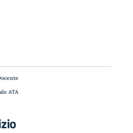
Docente
ale ATA
izio