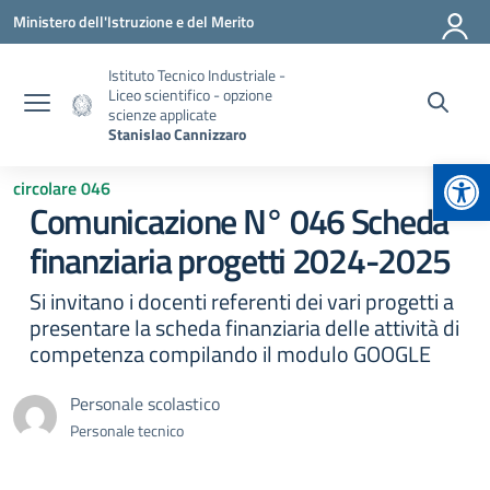
Vai ai contenuti
Vai al menu di navigazione
Vai al footer
Ministero dell'Istruzione e del Merito
Istituto Tecnico Industriale -
Liceo scientifico - opzione
scienze applicate
Stanislao Cannizzaro
Apr
circolare 046
Comunicazione N° 046 Scheda
finanziaria progetti 2024-2025
Si invitano i docenti referenti dei vari progetti a
presentare la scheda finanziaria delle attività di
competenza compilando il modulo GOOGLE
Personale scolastico
Personale tecnico