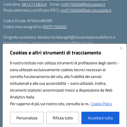
Centralino:
06121128245
Email:
rmtf15000d@istruzione.it
Posta elettronica certificata (PEC):
rmtf15000d@pec.istruzione.it
Codice fiscale: 87004480585
Codice meccanografico:
RMTF15000D
Dirigente scolastico: daniela.michelangeli@itiscannizzarocolleferro.it
Vicepresidenza: cannizzaro.vicepresidenza@gmail.com
Orientamento: orientamento@itiscannizzarocolleferro.it
Cookies e altri strumenti di tracciamento
//
Supporto piattaforme DDI (creazione account e rigenerazione credenziali)
Il nostro Istituto non utilizza strumenti di profilazione degli utenti -
Google Workspace (Classroom) :
sono utilizzati esclusivamente cookies tecnici necessari al
supporto_gsuite@itiscannizzarocolleferro.it
corretto funzionamento del sito, alla fruibilità dei servizi
Microsoft Office 365 (Teams):
istituzionali e alla sua accessibilità – sono utilizzati, inoltre,
supporto_office365@cannizzaro.onmicrosoft.com
strumenti statistici anonimizzati messi a disposizione da Web
Analytics Italia.
Hosting & Powered by 3D Solution S.r.l.
Per saperne di più sul nostro sito, consulta la ns.
Cookie Policy
Concept & Design by Designers Italia
Personalizza
Rifiuta tutto
Accettare tutto