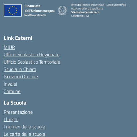
Istituto Tecnico Industriale - Liceo scientifico -
opzione scienze applicate
Stanislao Cannizzaro
Colleferro (RM)
— Visita la pagina iniziale della scuola
Link Esterni
MIUR
Ufficio Scolastico Regionale
Ufficio Scolastico Territoriale
Scuola in Chiaro
Iscrizioni On Line
Invalsi
Comune
La Scuola
Presentazione
I luoghi
I numeri della scuola
Le carte della scuola