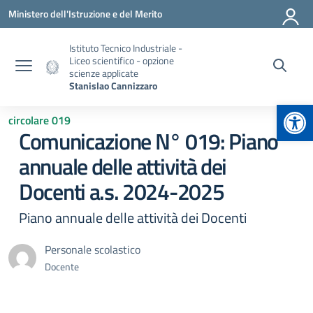
Vai ai contenuti
Vai al menu di navigazione
Vai al footer
Ministero dell'Istruzione e del Merito
Istituto Tecnico Industriale -
Liceo scientifico - opzione
scienze applicate
Stanislao Cannizzaro
Apr
circolare 019
Comunicazione N° 019: Piano
annuale delle attività dei
Docenti a.s. 2024-2025
Piano annuale delle attività dei Docenti
Personale scolastico
Docente