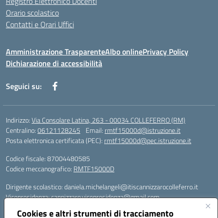
Registro Elettronico Docenti
Orario scolastico
Contatti e Orari Uffici
Amministrazione Trasparente
Albo online
Privacy Policy
Dichiarazione di accessibilità
Seguici su:
Indirizzo:
Via Consolare Latina, 263 - 00034 COLLEFERRO (RM)
Centralino:
06121128245
Email:
rmtf15000d@istruzione.it
Posta elettronica certificata (PEC):
rmtf15000d@pec.istruzione.it
Codice fiscale: 87004480585
Codice meccanografico:
RMTF15000D
Dirigente scolastico: daniela.michelangeli@itiscannizzarocolleferro.it
Vicepresidenza: cannizzaro.vicepresidenza@gmail.com
Orientamento: orientamento@itiscannizzarocolleferro.it
Cookies e altri strumenti di tracciamento
//