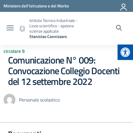
Vai ai contenuti
Vai al menu di navigazione
Vai al footer
Ministero dell'Istruzione e del Merito
Istituto Tecnico Industriale -
Liceo scientifico - opzione
scienze applicate
Stanislao Cannizzaro
Apr
circolare 9
Comunicazione N° 009:
Convocazione Collegio Docenti
del 12 settembre 2022
Personale scolastico