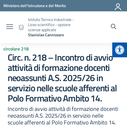
Vai ai contenuti
Vai al menu di navigazione
Vai al footer
Ministero dell'Istruzione e del Merito
Istituto Tecnico Industriale -
Liceo scientifico - opzione
scienze applicate
Stanislao Cannizzaro
Apr
circolare 218
Circ. n. 218 – Incontro di avvio
attività di formazione docenti
neoassunti A.S. 2025/26 in
servizio nelle scuole afferenti al
Polo Formativo Ambito 14.
Incontro di avvio attività di formazione docenti
neoassunti A.S. 2025/26 in servizio nelle
scuole afferenti al Polo Formativo Ambito 14.