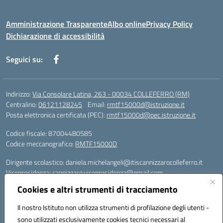
Amministrazione Trasparente
Albo online
Privacy Policy
Dichiarazione di accessibilità
Seguici su:
Indirizzo:
Via Consolare Latina, 263 - 00034 COLLEFERRO (RM)
Centralino:
06121128245
Email:
rmtf15000d@istruzione.it
Posta elettronica certificata (PEC):
rmtf15000d@pec.istruzione.it
Codice fiscale: 87004480585
Codice meccanografico:
RMTF15000D
Dirigente scolastico: daniela.michelangeli@itiscannizzarocolleferro.it
Vicepresidenza: cannizzaro.vicepresidenza@gmail.com
Orientamento: orientamento@itiscannizzarocolleferro.it
Cookies e altri strumenti di tracciamento
//
Supporto piattaforme DDI (creazione account e rigenerazione credenziali)
Il nostro Istituto non utilizza strumenti di profilazione degli utenti -
Google Workspace (Classroom) :
sono utilizzati esclusivamente cookies tecnici necessari al