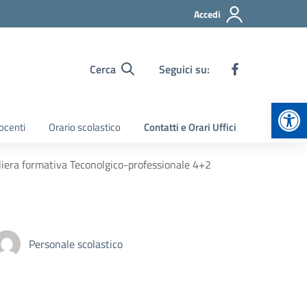
Accedi
Cerca
Seguici su:
Apr
ocenti
Orario scolastico
Contatti e Orari Uffici
liera formativa Teconolgico-professionale 4+2
Personale scolastico