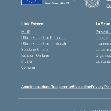
Co
— 
Link Esterni
La Scuo
MIUR
Presenta
Ufficio Scolastico Regionale
I luoghi
Ufficio Scolastico Territoriale
I numeri 
Scuola in Chiaro
Le carte 
Iscrizioni On Line
Organizz
Invalsi
La storia
Comune
Amministrazione Trasparente
Albo online
Privacy Poli