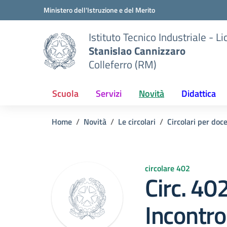
Vai ai contenuti
Vai al menu di navigazione
Vai al footer
Ministero dell'Istruzione e del Merito
Istituto Tecnico Industriale - L
Stanislao Cannizzaro
Colleferro (RM)
Scuola
Servizi
Novità
Didattica
Home
Novità
Le circolari
Circolari per doc
circolare 402
Circ. 40
Incontr