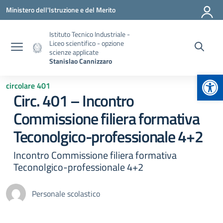
Vai ai contenuti
Vai al menu di navigazione
Vai al footer
Ministero dell'Istruzione e del Merito
Istituto Tecnico Industriale -
Liceo scientifico - opzione
scienze applicate
Stanislao Cannizzaro
Apr
circolare 401
Circ. 401 – Incontro
Commissione filiera formativa
Teconolgico-professionale 4+2
Incontro Commissione filiera formativa
Teconolgico-professionale 4+2
Personale scolastico