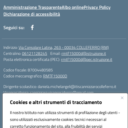
Amministrazione Trasparente
Albo online
Privacy Policy
Dichiarazione di accessibilità
Seguici su:
Indirizzo:
Via Consolare Latina, 263 - 00034 COLLEFERRO (RM)
Centralino:
06121128245
Email:
rmtf15000d@istruzione.it
Posta elettronica certificata (PEC):
rmtf15000d@pec.istruzione.it
Codice fiscale: 87004480585
Codice meccanografico:
RMTF15000D
Dirigente scolastico: daniela.michelangeli@itiscannizzarocolleferro.it
Vicepresidenza: cannizzaro.vicepresidenza@gmail.com
Orientamento: orientamento@itiscannizzarocolleferro.it
Cookies e altri strumenti di tracciamento
//
Supporto piattaforme DDI (creazione account e rigenerazione credenziali)
Il nostro Istituto non utilizza strumenti di profilazione degli utenti -
Google Workspace (Classroom) :
sono utilizzati esclusivamente cookies tecnici necessari al
supporto_gsuite@itiscannizzarocolleferro.it
corretto funzionamento del sito, alla fruibilità dei servizi