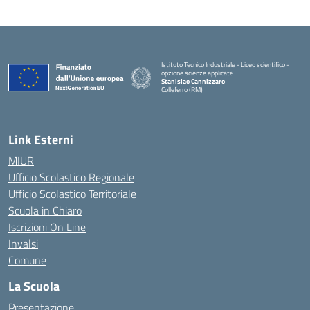
Istituto Tecnico Industriale - Liceo scientifico -
opzione scienze applicate
Stanislao Cannizzaro
Colleferro (RM)
— Visita la pagina iniziale della scuola
Link Esterni
MIUR
Ufficio Scolastico Regionale
Ufficio Scolastico Territoriale
Scuola in Chiaro
Iscrizioni On Line
Invalsi
Comune
La Scuola
Presentazione