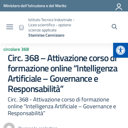
Vai ai contenuti
Vai al menu di navigazione
Vai al footer
Ministero dell'Istruzione e del Merito
Istituto Tecnico Industriale -
Liceo scientifico - opzione
scienze applicate
Stanislao Cannizzaro
Apr
circolare 368
Circ. 368 – Attivazione corso di
formazione online “Intelligenza
Artificiale – Governance e
Responsabilità”
Circ. 368 - Attivazione corso di formazione
online “Intelligenza Artificiale – Governance e
Responsabilità”