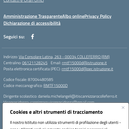
Contatti e Orari Uffici
Amministrazione Trasparente
Albo online
Privacy Policy
Dichiarazione di accessibilità
Seguici su:
Indirizzo:
Via Consolare Latina, 263 - 00034 COLLEFERRO (RM)
Centralino:
06121128245
Email:
rmtf15000d@istruzione.it
Posta elettronica certificata (PEC):
rmtf15000d@pec.istruzione.it
Codice fiscale: 87004480585
Codice meccanografico:
RMTF15000D
Dirigente scolastico: daniela.michelangeli@itiscannizzarocolleferro.it
Vicepresidenza: cannizzaro.vicepresidenza@gmail.com
Orientamento: orientamento@itiscannizzarocolleferro.it
Cookies e altri strumenti di tracciamento
//
Supporto piattaforme DDI (creazione account e rigenerazione credenziali)
Il nostro Istituto non utilizza strumenti di profilazione degli utenti -
Google Workspace (Classroom) :