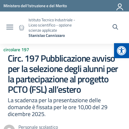
Vai ai contenuti
Vai al menu di navigazione
Vai al footer
Ministero dell'Istruzione e del Merito
Istituto Tecnico Industriale -
Liceo scientifico - opzione
scienze applicate
Stanislao Cannizzaro
Apr
circolare 197
Circ. 197 Pubblicazione avviso
per la selezione degli alunni per
la partecipazione al progetto
PCTO (FSL) all’estero
La scadenza per la presentazione delle
domande è fissata per le ore 10,00 del 29
dicembre 2025.
Personale scolastico