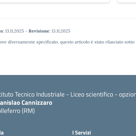
o:
13.11.2025
-
Revisione:
13.11.2025
ove diversamente specificato, questo articolo è stato rilasciato sott
tituto Tecnico Industriale - Liceo scientifico - opzi
tanislao Cannizzaro
lleferro (RM)
Visita la pagina iniziale della scuola
la
I Servizi