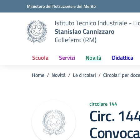
Vai ai contenuti
Vai al menu di navigazione
Vai al footer
Ministero dell'Istruzione e del Merito
Istituto Tecnico Industriale - L
Stanislao Cannizzaro
Colleferro (RM)
Scuola
Servizi
Novità
Didattica
Home
Novità
Le circolari
Circolari per doc
circolare 144
Circ. 14
Convoca