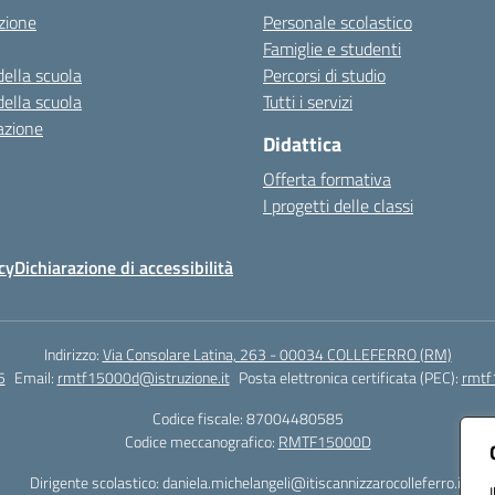
zione
Personale scolastico
Famiglie e studenti
della scuola
Percorsi di studio
della scuola
Tutti i servizi
azione
Didattica
Offerta formativa
I progetti delle classi
cy
Dichiarazione di accessibilità
Indirizzo:
Via Consolare Latina, 263 - 00034 COLLEFERRO (RM)
5
Email:
rmtf15000d@istruzione.it
Posta elettronica certificata (PEC):
rmtf
Codice fiscale: 87004480585
Codice meccanografico:
RMTF15000D
Dirigente scolastico: daniela.michelangeli@itiscannizzarocolleferro.it