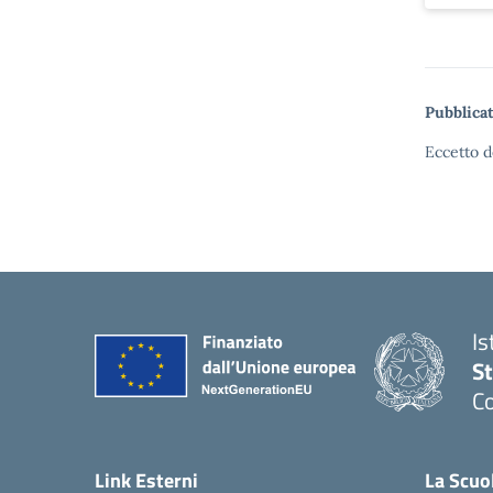
Pubblicat
Eccetto d
Is
S
Co
— 
Link Esterni
La Scuo