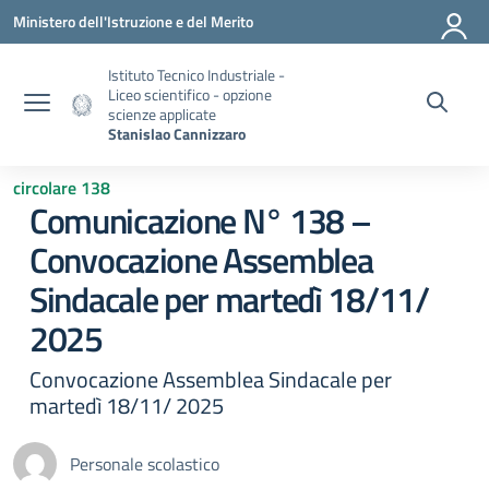
Vai ai contenuti
Vai al menu di navigazione
Vai al footer
Ministero dell'Istruzione e del Merito
Istituto Tecnico Industriale -
Liceo scientifico - opzione
scienze applicate
Stanislao Cannizzaro
circolare 138
Comunicazione N° 138 –
Convocazione Assemblea
Sindacale per martedì 18/11/
2025
Convocazione Assemblea Sindacale per
martedì 18/11/ 2025
Personale scolastico