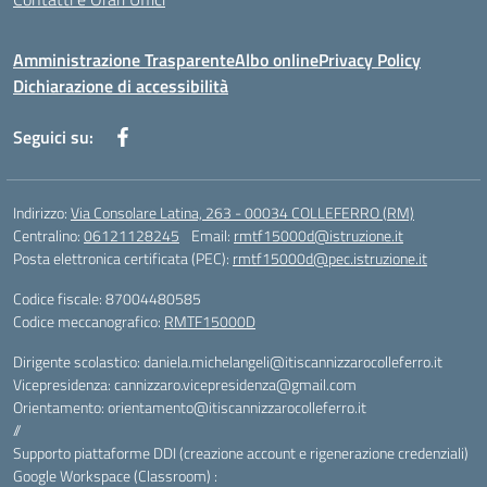
Amministrazione Trasparente
Albo online
Privacy Policy
Dichiarazione di accessibilità
Seguici su:
Indirizzo:
Via Consolare Latina, 263 - 00034 COLLEFERRO (RM)
Centralino:
06121128245
Email:
rmtf15000d@istruzione.it
Posta elettronica certificata (PEC):
rmtf15000d@pec.istruzione.it
Codice fiscale: 87004480585
Codice meccanografico:
RMTF15000D
Dirigente scolastico: daniela.michelangeli@itiscannizzarocolleferro.it
Vicepresidenza: cannizzaro.vicepresidenza@gmail.com
Orientamento: orientamento@itiscannizzarocolleferro.it
//
Supporto piattaforme DDI (creazione account e rigenerazione credenziali)
Google Workspace (Classroom) :