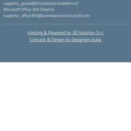
supporto_gsuite@itiscannizzarocolleferro.it
Microsoft Office 365 (Teams):
supporto_office365@cannizzaro.onmicrosoft.com
Hosting & Powered by 3D Solution S.r.l.
Concept & Design by Designers Italia