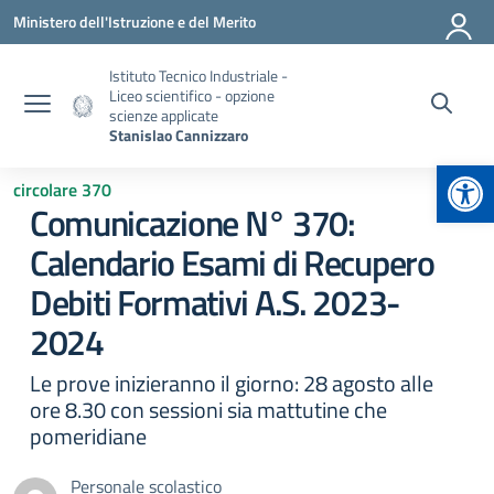
Vai ai contenuti
Vai al menu di navigazione
Vai al footer
Ministero dell'Istruzione e del Merito
Istituto Tecnico Industriale -
Liceo scientifico - opzione
scienze applicate
Stanislao Cannizzaro
Apr
circolare 370
Comunicazione N° 370:
Calendario Esami di Recupero
Debiti Formativi A.S. 2023-
2024
Le prove inizieranno il giorno: 28 agosto alle
ore 8.30 con sessioni sia mattutine che
pomeridiane
Personale scolastico