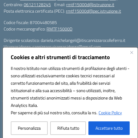
Centralino:
06121128245
Email:
rmtf15000d@istruzione.it
Posta elettronica certificata (PEC):
rmtf15000d@pec.istruzione.it
Codice fiscale: 87004480585
Codice meccanografico:
RMTF15000D
Dirigente scolastico: daniela.michelangeli@itiscannizzarocolleferro.it
Vicepresidenza: cannizzaro.vicepresidenza@gmail.com
Orientamento: orientamento@itiscannizzarocolleferro.it
Cookies e altri strumenti di tracciamento
//
Supporto piattaforme DDI (creazione account e rigenerazione credenziali)
Il nostro Istituto non utilizza strumenti di profilazione degli utenti -
Google Workspace (Classroom) :
sono utilizzati esclusivamente cookies tecnici necessari al
supporto_gsuite@itiscannizzarocolleferro.it
corretto funzionamento del sito, alla fruibilità dei servizi
Microsoft Office 365 (Teams):
istituzionali e alla sua accessibilità – sono utilizzati, inoltre,
supporto_office365@cannizzaro.onmicrosoft.com
strumenti statistici anonimizzati messi a disposizione da Web
Analytics Italia.
Hosting & Powered by 3D Solution S.r.l.
Per saperne di più sul nostro sito, consulta la ns.
Cookie Policy
Concept & Design by Designers Italia
Personalizza
Rifiuta tutto
Accettare tutto