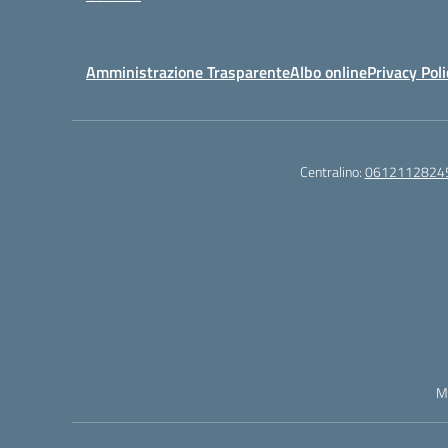
Amministrazione Trasparente
Albo online
Privacy Poli
Centralino:
0612112824
M