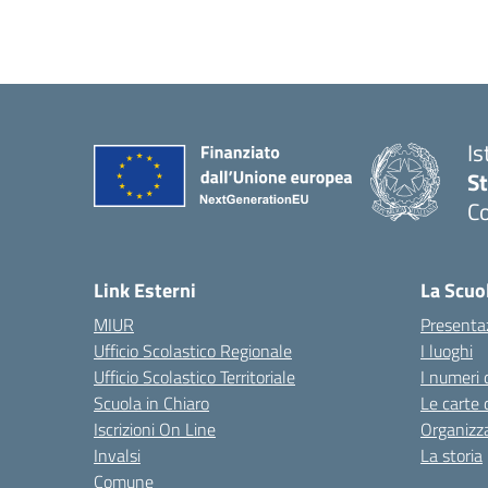
Is
S
Co
— 
Link Esterni
La Scuo
MIUR
Presenta
Ufficio Scolastico Regionale
I luoghi
Ufficio Scolastico Territoriale
I numeri 
Scuola in Chiaro
Le carte 
Iscrizioni On Line
Organizz
Invalsi
La storia
Comune