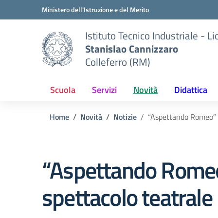
Vai ai contenuti
Vai al menu di navigazione
Vai al footer
Ministero dell'Istruzione e del Merito
Istituto Tecnico Industriale - L
Stanislao Cannizzaro
Colleferro (RM)
Scuola
Servizi
Novità
Didattica
Home
Novità
Notizie
“Aspettando Romeo” –
“Aspettando Rome
spettacolo teatrale