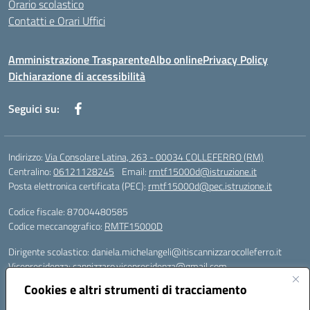
Orario scolastico
Contatti e Orari Uffici
Amministrazione Trasparente
Albo online
Privacy Policy
Dichiarazione di accessibilità
Seguici su:
Indirizzo:
Via Consolare Latina, 263 - 00034 COLLEFERRO (RM)
Centralino:
06121128245
Email:
rmtf15000d@istruzione.it
Posta elettronica certificata (PEC):
rmtf15000d@pec.istruzione.it
Codice fiscale: 87004480585
Codice meccanografico:
RMTF15000D
Dirigente scolastico: daniela.michelangeli@itiscannizzarocolleferro.it
Vicepresidenza: cannizzaro.vicepresidenza@gmail.com
Orientamento: orientamento@itiscannizzarocolleferro.it
Cookies e altri strumenti di tracciamento
//
Supporto piattaforme DDI (creazione account e rigenerazione credenziali)