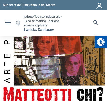
Vai ai contenuti
Vai al menu di navigazione
Vai al footer
Ministero dell'Istruzione e del Merito
Istituto Tecnico Industriale -
Liceo scientifico - opzione
scienze applicate
Stanislao Cannizzaro
Apr