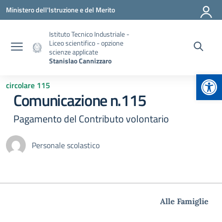
Vai ai contenuti
Vai al menu di navigazione
Vai al footer
Ministero dell'Istruzione e del Merito
Istituto Tecnico Industriale -
Liceo scientifico - opzione
scienze applicate
Stanislao Cannizzaro
Apr
circolare 115
Comunicazione n.115
Pagamento del Contributo volontario
Personale scolastico
Alle Famiglie