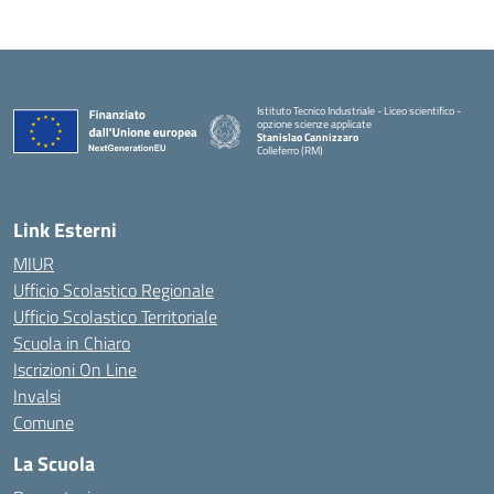
Istituto Tecnico Industriale - Liceo scientifico -
opzione scienze applicate
Stanislao Cannizzaro
Colleferro (RM)
— Visita la pagina iniziale della scuola
Link Esterni
MIUR
Ufficio Scolastico Regionale
Ufficio Scolastico Territoriale
Scuola in Chiaro
Iscrizioni On Line
Invalsi
Comune
La Scuola